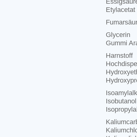
Essigsäure
Etylacetat
Fumarsäu
Glycerin
Gummi Ar
Harnstoff
Hochdisper
Hydroxyeth
Hydroxypr
Isoamylal
Isobutanol
Isopropyla
Kaliumcar
Kaliumchlo