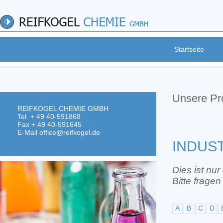
Startseite
Unsere Pro
REIFKOGEL CHEMIE GMBH
Tel. + 49 40-591868
Fax + 49 40-591645
E-Mail
office@reifkogel.de
INDUS
Dies ist nu
Bitte fragen
A
B
C
D