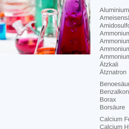
Aluminium
Ameisens
Amidosulf
Ammonium
Ammonium
Ammoniumt
Ammoniumt
Ätzkali
Ätznatron
Benoesäu
Benzalkon
Borax
Borsäure
Calcium F
Calcium H