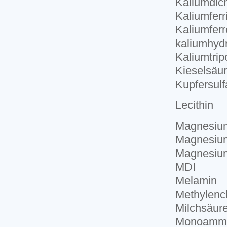
Kaliumdic
Kaliumferr
Kaliumfer
kaliumhydr
Kaliumtri
Kieselsäu
Kupfersulf
Lecithin
Magnesium
Magnesiums
Magnesium
MDI
Melamin
Methylench
Milchsäur
Monoammo