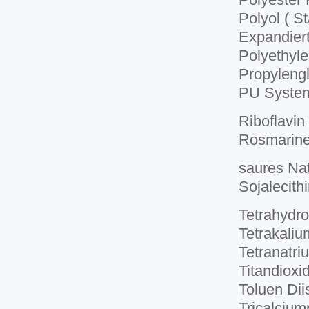
Polyol ( 
Expandiert
Polyethyle
Propylengl
PU Syste
Riboflavin
Rosmarine
saures Na
Sojalecith
Tetrahydro
Tetrakali
Tetranatr
Titandioxi
Toluen Dii
Tricalciu