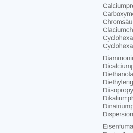
Calciumpr
Carboxyme
Chromsäu
Claciumch
Cyclohex
Cyclohex
Diammoni
Dicalcium
Diethanol
Diethyleng
Diisopropy
Dikaliump
Dinatrium
Dispersion
Eisenfuma