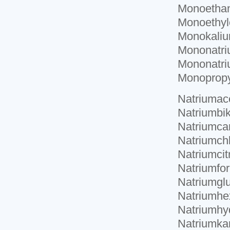
Monoethan
Monoethyl
Monokali
Mononatri
Mononatri
Monopropy
Natriumac
Natriumbi
Natriumca
Natriumchl
Natriumcit
Natriumfor
Natriumgl
Natriumhe
Natriumhyd
Natriumka